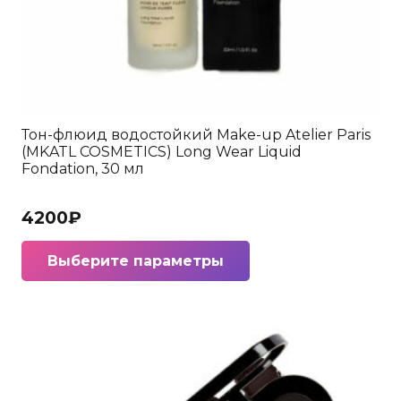
Тон-флюид водостойкий Make-up Atelier Paris
(MKATL COSMETICS) Long Wear Liquid
Fondation, 30 мл
4200
₽
Этот
Выберите параметры
товар
имеет
несколько
вариаций.
Опции
можно