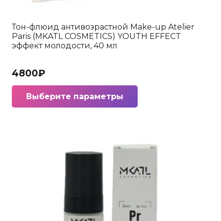
Тон-флюид антивозрастной Make-up Atelier
Paris (MKATL COSMETICS) YOUTH EFFECT
эффект молодости, 40 мл
4800
₽
Этот
Выберите параметры
товар
имеет
несколько
вариаций.
Опции
можно
выбрать
на
странице