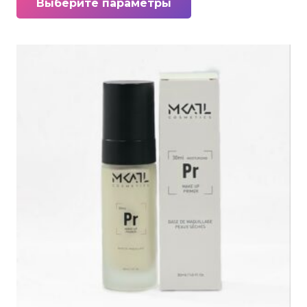
Выберите параметры
товар
имеет
несколько
вариаций.
Опции
можно
выбрать
на
странице
товара.