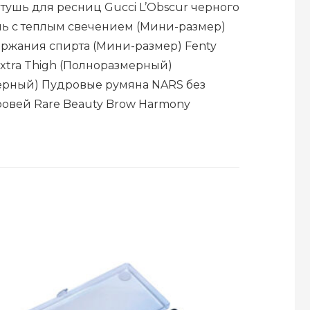
тушь для ресниц Gucci L’Obscur черного
ель с теплым свечением (Мини-размер)
ржания спирта (Мини-размер) Fenty
xtra Thigh (Полноразмерный)
змерный) Пудровые румяна NARS без
ровей Rare Beauty Brow Harmony