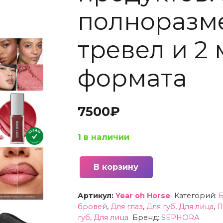
полноразме
тревел и 2
формата
7500
₽
1 в наличии
В корзину
Количество
товара
Артикул:
Year oh Horse
Категорий:
Б
Лимитированный
бровей
,
Для глаз
,
Для губ
,
Для лица
,
П
набор
губ
,
Для лица
Бренд:
SEPHORA