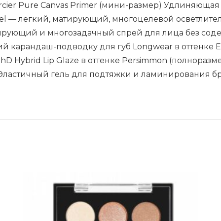
ier Pure Canvas Primer (мини-размер) Удлиняющая 
 Gel — легкий, матирующий, многоцелевой осветлит
ирующий и многозадачный спрей для лица без соде
ий карандаш-подводку для губ Longwear в оттенке E
hD Hybrid Lip Glaze в оттенке Persimmon (полнора
) Эластичный гель для подтяжки и ламинирования б