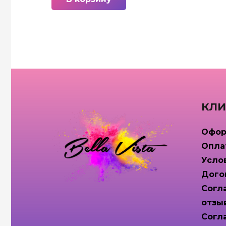
КЛИ
Офор
Опла
Усло
Дого
Согл
отзы
Согл