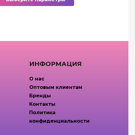
товар
имеет
несколько
вариаций.
Опции
можно
выбрать
на
ИНФОРМАЦИЯ
странице
товара.
О нас
Оптовым клиентам
Бренды
Контакты
Политика
конфиденциальности