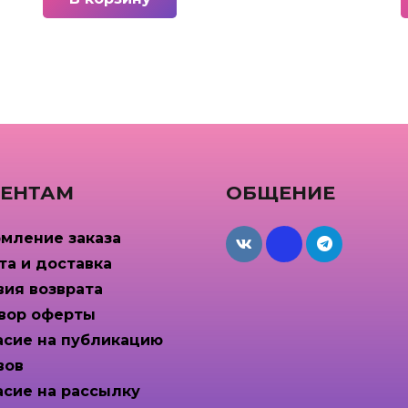
ЕНТАМ
ОБЩЕНИЕ
мление заказа
maxcdn
та и доставка
вия возврата
вор оферты
асие на публикацию
вов
асие на рассылку