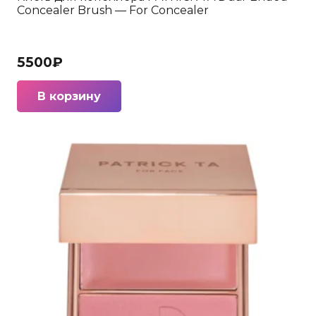
Concealer Brush — For Concealer
5500
₽
В корзину